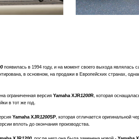
00
появилась в 1994 году, и на момент своего выхода являлась 
ирована, в основном, на продажи в Европейских странах, одна
ена ограниченная версия
Yamaha XJR
1200
R
, которая оснащала
ки в тот же год.
версия
Yamaha XJR
1200
SP
, которая отличается оригинальной ч
рсии вплоть до окончания производства.
maha XJR
1200
, после чего она была заменена новой -
Yamaha X