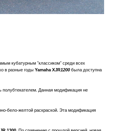
самым кубатурным "классиком" среди всех
ко в разные годы
Yamaha XJR
1200
была доступна
сь полубтекателем. Данная модификация не
ерно-бело-желтой раскраской. Эта модификация
JR 1300
. По сравнению с прошлой версией, новая