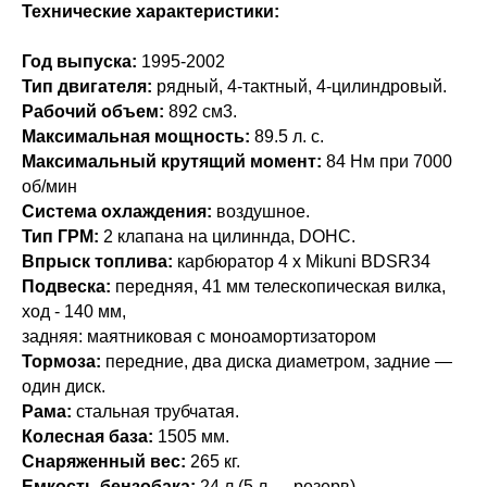
Технические характеристики:
Год выпуска:
1995-2002
Тип двигателя:
рядный, 4-тактный, 4-цилиндровый.
Рабочий объем:
892 см3.
Максимальная мощность:
89.5 л. с.
Максимальный крутящий момент:
84 Нм при 7000
об/мин
Система охлаждения:
воздушное.
Тип ГРМ:
2 клапана на цилиннда, DOHC.
Впрыск топлива:
карбюратор 4 х Mikuni BDSR34
Подвеска:
передняя, 41 мм телескопическая вилка,
ход - 140 мм,
задняя: маятниковая с моноамортизатором
Тормоза:
передние, два диска диаметром, задние —
один диск.
Рама:
стальная трубчатая.
Колесная база:
1505 мм.
Снаряженный вес:
265 кг.
Емкость бензобака:
24 л (5 л — резерв).